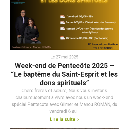
Le 27 mai 2025
Week-end de Pentecôte 2025 –
“Le baptême du Saint-Esprit et les
dons spirituels”
Chers frères et sœurs, Nous vous invitons
chaleureusement à vivre avec nous un week-end
spécial Pentecôte avec Gilmer et Manou ROMAN, du
vendredi 6 au…
Lire la suite