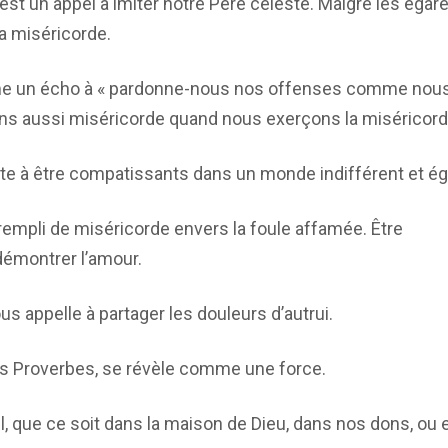
est un appel à imiter notre Père céleste. Malgré les éga
la miséricorde.
me un écho à « pardonne-nous nos offenses comme nou
ns aussi miséricorde quand nous exerçons la miséricord
te à être compatissants dans un monde indifférent et ég
empli de miséricorde envers la foule affamée. Être
 démontrer l’amour.
ous appelle à partager les douleurs d’autrui.
dans Proverbes, se révèle comme une force.
pel, que ce soit dans la maison de Dieu, dans nos dons, ou