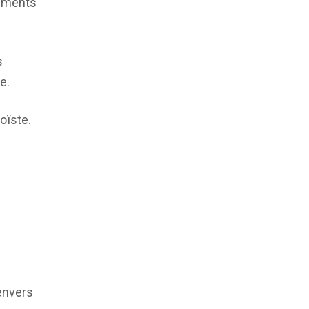
rements
s
e.
oïste.
 envers